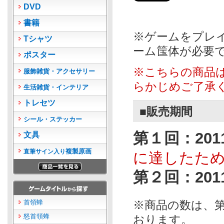
DVD
書籍
※ゲームをプレイ
Tシャツ
ーム筺体が必要
ポスター
※こちらの商品
服飾雑貨・アクセサリー
らかじめご了承
生活雑貨・インテリア
トレセツ
■販売期間
シール・ステッカー
第１回：2011/5
文具
複製原画
直筆サイン入り
に達したた
第２回：2011/5
首領蜂
※商品の数は、
怒首領蜂
おります。