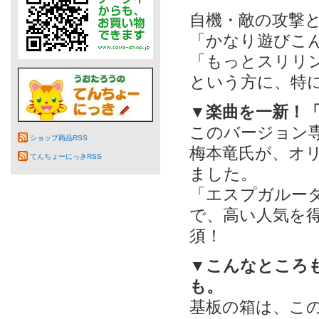
自機・敵の攻撃
「かなり遊びこ
「もっとスリリ
という方に、特
▼楽曲を一新！「ケ
このバージョン
ショップ商品RSS
梅本竜氏が、オ
てんちょーにっきRSS
ました。
「エスプガルーダ
で、高い人気を
須！
▼こんなところも
も。
基板の箱は、こ