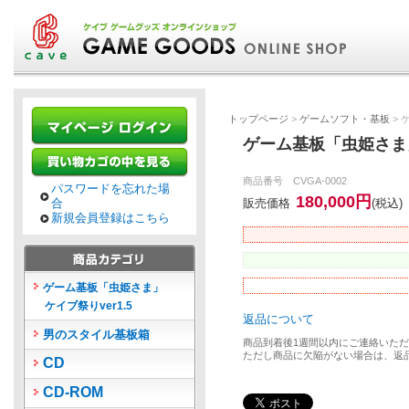
トップページ
>
ゲームソフト・基板
> 
ゲーム基板「虫姫さま」
商品番号 CVGA-0002
パスワードを忘れた場
180,000円
合
販売価格
(税込)
新規会員登録はこちら
ゲーム基板「虫姫さま」
ケイブ祭りver1.5
返品について
男のスタイル基板箱
商品到着後1週間以内にご連絡いた
ただし商品に欠陥がない場合は、返
CD
CD-ROM