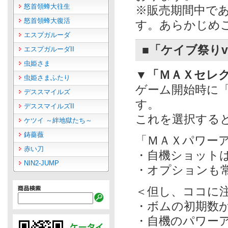
怒首領蜂大往生
※販売期間中で
怒首領蜂大復活
す。あらかじめ
エスプガルーダ
■「ケイブ祭りve
エスプガルーダII
虫姫さま
▼「ＭＡＸセレ
虫姫さまふたり
ゲーム開始時に
デススマイルズ
す。
デススマイルズII
これを選択する
ケツイ ～絆地獄たち～
鋳薔薇
「ＭＡＸパワー
赤い刀
・自機ショット
NIN2-JUMP
・オプションも
＜但し、ココに
・ボムの初期数
・自機のパワー