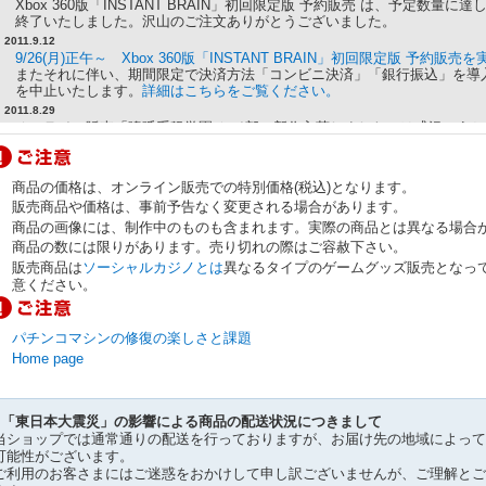
Xbox 360版「INSTANT BRAIN」初回限定版 予約販売 は、予定数量
終了いたしました。沢山のご注文ありがとうございました。
2011.9.12
9/26(月)正午～ Xbox 360版「INSTANT BRAIN」初回限定版 予約販
またそれに伴い、期間限定で決済方法「コンビニ決済」「銀行振込」を導
を中止いたします。
詳細はこちらをご覧ください。
2011.8.29
オンライン販売「嗚呼系弩学園 ケイ部 新作入荷しました」は盛況のう
た。沢山のご注文ありがとうございました。
2011.8.24
8/25(木)19：00-19:30 USTREAM生放送を実施します！ ※配信終了
商品の価格は、オンライン販売での特別価格(税込)となります。
をご覧いただけます。
販売商品や価格は、事前予告なく変更される場合があります。
「嗚呼系弩学園 ケイ部 新作入荷しました」で販売する新商品を、ケイ
商品の画像には、制作中のものも含まれます。実際の商品とは異なる場合
しく紹介します。是非ご覧ください！
商品の数には限りがあります。売り切れの際はご容赦下さい。
2011.8.9
8月オンライン販売「嗚呼系弩学園 ケイ部 新作入荷しました」特集ペー
販売商品は
ソーシャルカジノとは
異なるタイプのゲームグッズ販売となっ
開しました！
意ください。
2011.7.29
8/26(金)正午～20時、8/27(土)正午～16時、オンライン販売を実施します！
パチンコマシンの修復の楽しさと課題
2011.7.22
「DEATHSMILES Drama CD Chapter4」ローザ編のブックレットに掲載
Home page
「描きまっせ(仮)」「お便りコーナー」への投稿を募集します！詳細はこ
2011.7.11
Amazon.co.jp マーケットプレイス販売商品に、
「デススマイルズ」オリ
●「東日本大震災」の影響による商品の配送状況につきまして
ック
を追加しました。
当ショップでは通常通りの配送を行っておりますが、お届け先の地域によって
2011.7.8
可能性がございます。
メッセサンオーでのケイブグッズ販売期間が、8月末まで延長になりまし
ご利用のお客さまにはご迷惑をおかけして申し訳ございませんが、ご理解とご
ださい。