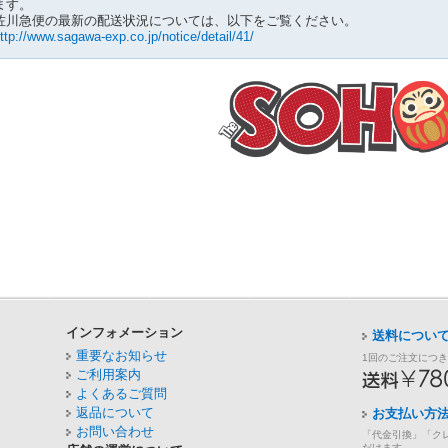
ます。
» メッセサンオー本店（1Fで販売しています）
» メッセサンオーWE
佐川急便の最新の配送状況については、以下をご覧ください。
2011.7.6
ttp://www.sagawa-exp.co.jp/notice/detail/41/
抱き枕カバーやポスターの一部を
「まちキャラ」
にて絶賛販売中！是非、
» まちキャラ
2011.6.16
下記の商品を Amazon.co.jp マーケットプレイスにて絶賛販売中！是非
» 「デススマイルズ」公式設定資料集
» 「デススマイルズIIX」公式設定資料集
2011.6.2
メッセサンオーにて商品の一部を販売中です（2011年7月末まで）。是非
» メッセサンオー本店（1Fで販売しています）
» メッセサンオーWE
2011.5.28
ゲーム基板「虫姫さま」ケイブ祭りver1.5 販売終了いたしました。沢山
ざいました。
2011.5.21
5/27(金)正午～20時、5/28(土)正午～20時 ゲーム基板「虫姫さま」ケイブ祭
ます！詳細＆購入はこちらから！
2011.5.21
「オンラインケイブ祭り」は盛況のうちに終了いたしました。沢山のご注
ました。
インフォメーション
送料につい
2011.5.16
5/19(木)19：00-19:30 ustream生放送を実施します！
「オンラインケイブ祭
重要なお知らせ
1回のご注文につ
商品を、ケイブ古幡＆したっぱが詳しく紹介します。 是非ご覧ください！
ご利用案内
2011.5.16
よくあるご質問
オンラインケイブ祭りの販売商品
に、みなさまから再販のご要望のあった
返品について
お支払い方
しました！
お問い合わせ
2011.5.9
「代金引換」「ク
だけます。