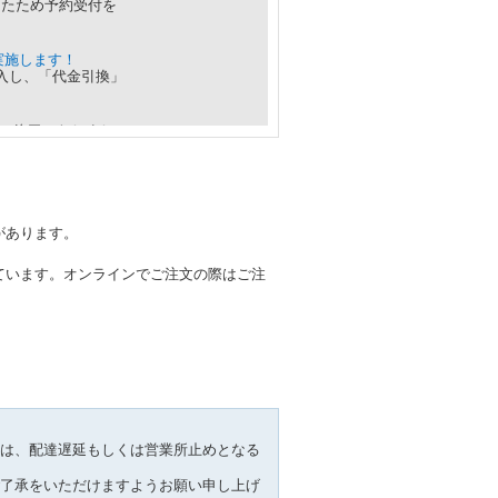
に達したため予約受付を
売を実施します！
入し、「代金引換」
ちに終了いたしまし
済です。録画アーカイブ
ブ古幡＆したっぱが詳
があります。
ジ
と、
販売商品
を公
ています。オンラインでご注文の際はご注
する
ちら！
ジナルサウンドトラ
は、配達遅延もしくは営業所止めとなる
た。是非、ご利用く
了承をいただけますようお願い申し上げ