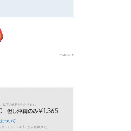
Bショップ
ご利用ください。
、ご利用ください。
、ご利用ください。
Bショップ
のご注文ありがとうご
りver1.5 を販売し
文ありがとうござい
て
り」で販売する新
き、以下の送料がかかります。
商品をドドンと追加
法について
レジットカード決済」からお選びいた