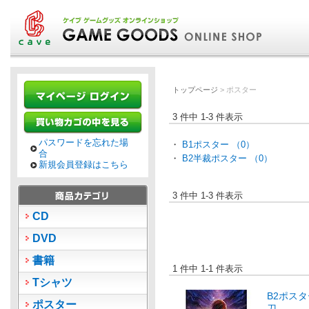
トップページ
> ポスター
3 件中 1-3 件表示
パスワードを忘れた場
・
B1ポスター （0）
合
・
B2半裁ポスター （0）
新規会員登録はこちら
3 件中 1-3 件表示
CD
DVD
書籍
1 件中 1-1 件表示
Tシャツ
B2ポス
ポスター
刀