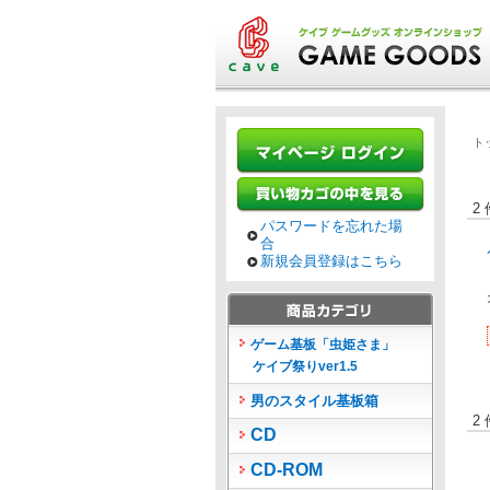
ト
2
パスワードを忘れた場
合
新規会員登録はこちら
ゲーム基板「虫姫さま」
ケイブ祭りver1.5
男のスタイル基板箱
2
CD
CD-ROM