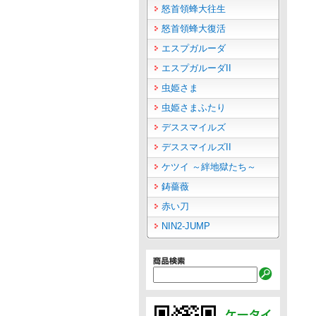
怒首領蜂大往生
怒首領蜂大復活
エスプガルーダ
エスプガルーダII
虫姫さま
虫姫さまふたり
デススマイルズ
デススマイルズII
ケツイ ～絆地獄たち～
鋳薔薇
赤い刀
NIN2-JUMP