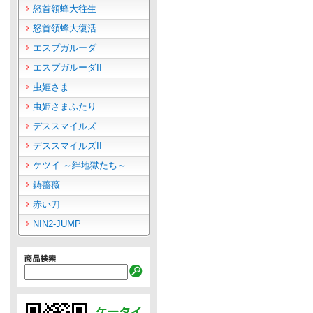
怒首領蜂大往生
怒首領蜂大復活
エスプガルーダ
エスプガルーダII
虫姫さま
虫姫さまふたり
デススマイルズ
デススマイルズII
ケツイ ～絆地獄たち～
鋳薔薇
赤い刀
NIN2-JUMP