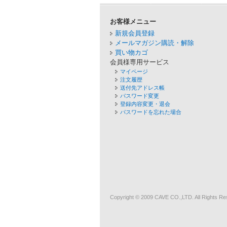
お客様メニュー
新規会員登録
メールマガジン購読・解除
買い物カゴ
会員様専用サービス
マイページ
注文履歴
送付先アドレス帳
パスワード変更
登録内容変更・退会
パスワードを忘れた場合
Copyright © 2009
CAVE
CO.,LTD. All Rights Re