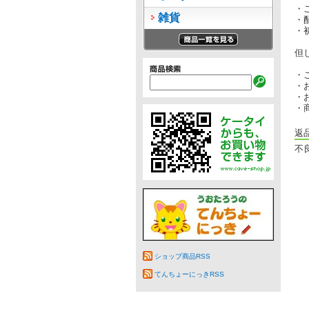
・
雑貨
・
・
但
・
・
・
・
返
不
ショップ商品RSS
てんちょーにっきRSS