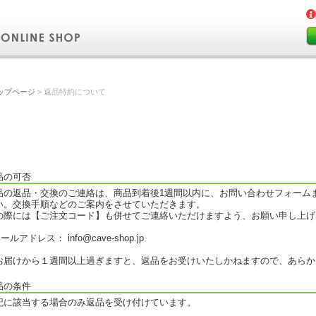
ップページ
> 返品特約について
返品特約について
品の可否
品の返品・交換のご連絡は、商品到着後1週間以内に、お問い合わせフォーム
い。交換手順などのご案内をさせていただきます。
の際には【ご注文コード】も併せてご連絡いただけますよう、お願い申し上げ
メールアドレス：
info@cave-shop.jp
お届けから１週間以上過ぎますと、返品をお受けいたしかねますので、あらか
品の条件
記に該当する場合のみ返品を受け付けています。