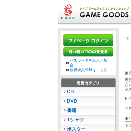
ト
パスワードを忘れた場
合
新規会員登録はこちら
返
商
さ
そ
CD
E
DVD
※
書籍
返
Tシャツ
下
ポスター