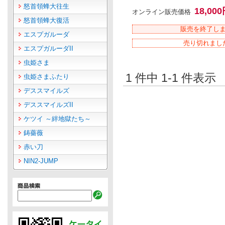
怒首領蜂大往生
18,00
オンライン販売価格
怒首領蜂大復活
販売を終了し
エスプガルーダ
売り切れまし
エスプガルーダII
虫姫さま
1 件中 1-1 件表
虫姫さまふたり
デススマイルズ
デススマイルズII
ケツイ ～絆地獄たち～
鋳薔薇
赤い刀
NIN2-JUMP