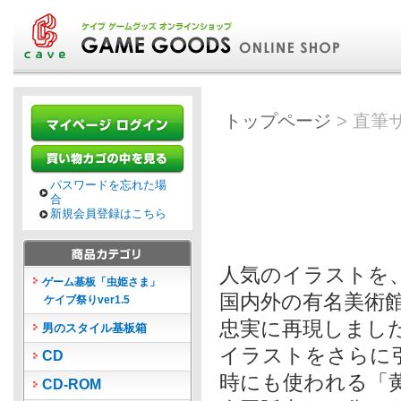
トップページ
> 直筆
パスワードを忘れた場
合
新規会員登録はこちら
人気のイラストを
ゲーム基板「虫姫さま」
国内外の有名美術
ケイブ祭りver1.5
忠実に再現しまし
男のスタイル基板箱
イラストをさらに
CD
時にも使われる「
CD-ROM