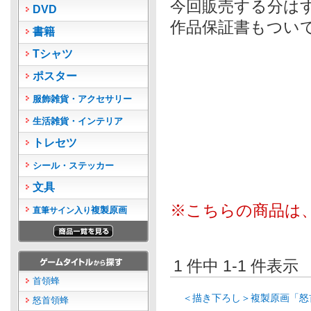
今回販売する分は
DVD
作品保証書もつい
書籍
Tシャツ
ポスター
服飾雑貨・アクセサリー
生活雑貨・インテリア
トレセツ
シール・ステッカー
文具
※こちらの商品は
複製原画
直筆サイン入り
1 件中 1-1 件表
首領蜂
＜描き下ろし＞複製原画「怒
怒首領蜂