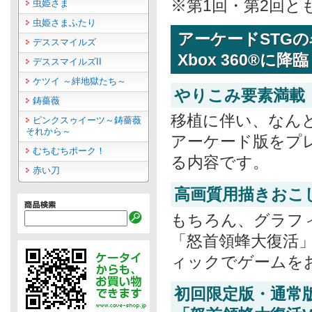
※第1回・第2回
虫姫さま
虫姫さまふたり
アーケードSTG
デススマイルズ
Xbox 360®に降
デススマイルズII
ケツイ ～絆地獄たち～
やりこみ要素満載
鋳薔薇
移植に伴い、なん
ピンクスゥイーツ～鋳薔薇
それから～
アーケード版をプ
むちむちポーク！
る内容です。
赤い刀
高画質用描きおこ
もちろん、グラフ
「怒首領蜂大復活
ィックでゲームを
初回限定版・通常版