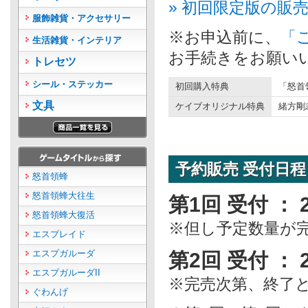
» 初回限定版の販
服飾雑貨・アクセサリー
※お申込前に、
「
生活雑貨・インテリア
お手続きをお願い
トレセツ
シール・ステッカー
初回購入特典
「怒首
文具
ケイブオリジナル特典
緒方剛
予約販売 受付日程
怒首領蜂
怒首領蜂大往生
第1回 受付 ： 2
怒首領蜂大復活
※但し予定数量が
エスプレイド
エスプガルーダ
第2回 受付 ： 2
エスプガルーダII
※完売次第、終了
ぐわんげ