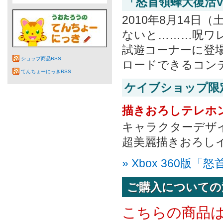
「怒首領蜂大復活V
2010年8月14
ないと………呪ワ
試遊コーナーに登
ショップ商品RSS
ロードできるコン
てんちょーにっきRSS
ケイブショップ限
描きおろしテレホ
キャラクターデザ
超美麗描きおろし
» Xbox 360版
ご購入についての
こちらの商品