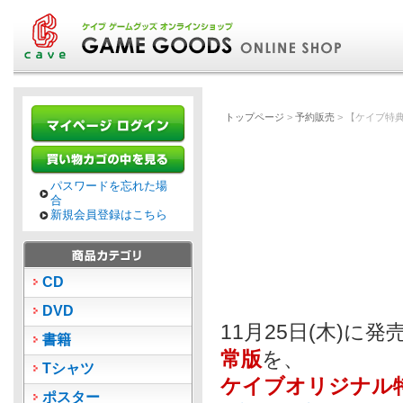
トップページ
>
予約販売
> 【ケイブ特典
パスワードを忘れた場
合
新規会員登録はこちら
CD
DVD
11月25日(木)に
書籍
常版
を、
Tシャツ
ケイブオリジナル
ポスター