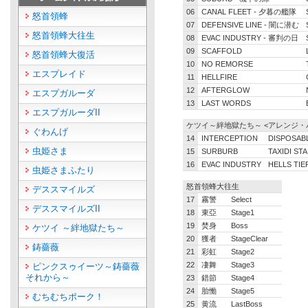
06
CANAL FLEET - 夕暮の艦隊
怒首領蜂
07
DEFENSIVE LINE - 闇に潜む
怒首領蜂大往生
08
EVAC INDUSTRY - 審判の日
09
SCAFFOLD
怒首領蜂大復活
10
NO REMORSE
エスプレイド
11
HELLFIRE
12
AFTERGLOW
エスプガルーダ
13
LAST WORDS
エスプガルーダII
ケツイ～絆地獄たち～ <アレンジ・
ぐわんげ
14
INTERCEPTION
DISPOSAB
虫姫さま
15
SURBURB
TAXIDI ST
16
EVAC INDUSTRY
HELLS TIE
虫姫さまふたり
怒首領蜂大往生
デススマイルズ
17
霧警
Select
デススマイルズII
18
東亞
Stage1
19
焚身
Boss
ケツイ ～絆地獄たち～
20
獲者
StageClear
鋳薔薇
21
彩虹
Stage2
22
凄舞
Stage3
ピンクスゥイーツ～鋳薔薇
それから～
23
錯節
Stage4
24
胎慟
Stage5
むちむちポーク！
25
黄流
LastBoss