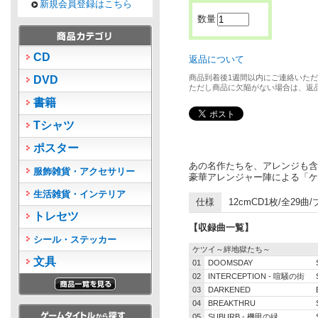
新規会員登録はこちら
数量
CD
返品について
商品到着後1週間以内にご連絡いた
DVD
ただし商品に欠陥がない場合は、返
書籍
Tシャツ
ポスター
あの名作たちを、アレンジも含
服飾雑貨・アクセサリー
豪華アレンジャー陣による「ケ
生活雑貨・インテリア
仕様
12cmCD1枚/全29曲
トレセツ
【収録曲一覧】
シール・ステッカー
ケツイ～絆地獄たち～
文具
01
DOOMSDAY
02
INTERCEPTION - 喧騒の街
03
DARKENED
04
BREAKTHRU
05
SUBURB - 機甲の緑