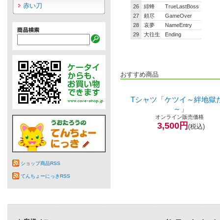
赤い刀
26
緋蜂
TrueLastBoss
27
頼尽
GameOver
28
哀夢
NameEntry
29
大往生
Ending
おすすめ商品
Tシャツ「ケツイ～絆地獄
～」
オンライン販売価格
3,500円
(税込)
ショップ商品RSS
てんちょーにっきRSS