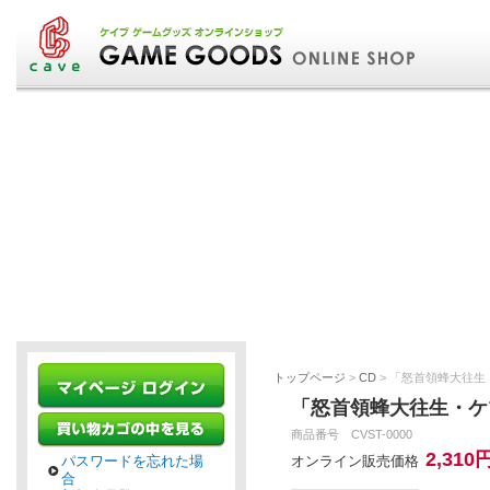
トップページ
>
CD
> 「怒首領蜂大往
「怒首領蜂大往生・ケ
商品番号 CVST-0000
2,310
パスワードを忘れた場
オンライン販売価格
合