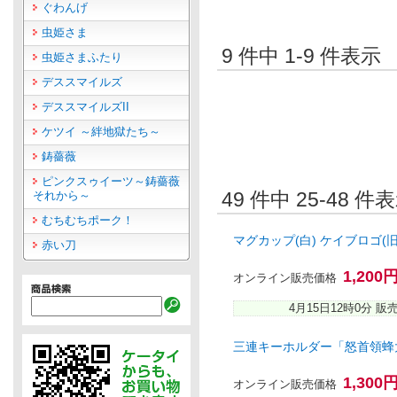
ぐわんげ
虫姫さま
9 件中 1-9 件表
虫姫さまふたり
デススマイルズ
デススマイルズII
ケツイ ～絆地獄たち～
鋳薔薇
ピンクスゥイーツ～鋳薔薇
49 件中 25-48 
それから～
むちむちポーク！
マグカップ(白) ケイブロゴ(
赤い刀
1,200
オンライン販売価格
4月15日12時0分 販
三連キーホルダー「怒首領蜂大
1,300
オンライン販売価格