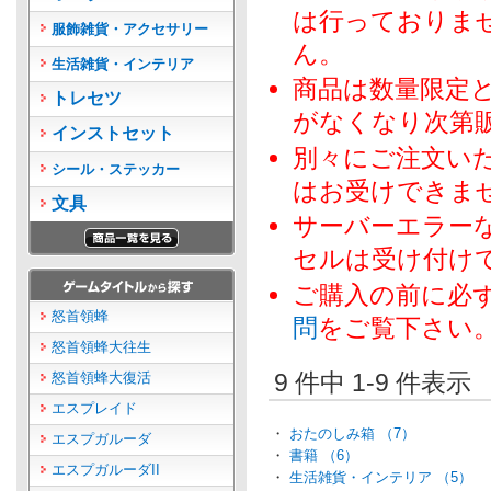
は行っておりま
服飾雑貨・アクセサリー
ん。
生活雑貨・インテリア
商品は数量限定
トレセツ
がなくなり次第
インストセット
別々にご注文い
シール・ステッカー
はお受けできま
文具
サーバーエラー
セルは受け付け
ご購入の前に必
怒首領蜂
問
をご覧下さい
怒首領蜂大往生
9 件中 1-9 件表
怒首領蜂大復活
エスプレイド
・
おたのしみ箱 （7）
エスプガルーダ
・
書籍 （6）
エスプガルーダII
・
生活雑貨・インテリア （5）