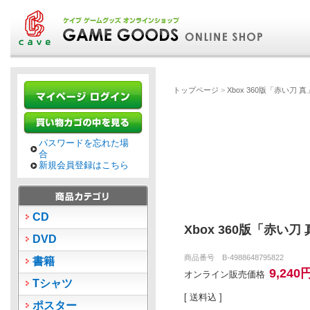
トップページ
>
Xbox 360版「赤い刀
パスワードを忘れた場
合
新規会員登録はこちら
CD
Xbox 360版「赤い
DVD
商品番号 B-4988648795822
書籍
9,240
オンライン販売価格
Tシャツ
[ 送料込 ]
ポスター