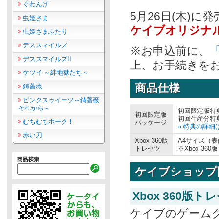
ぐわんげ
5月26日(木)に
虫姫さま
ケイブオリジナ
虫姫さまふたり
デススマイルズ
※お申込前に、
デススマイルズII
上、お手続きを
ケツイ ～絆地獄たち～
商品仕様
鋳薔薇
ピンクスゥイーツ～鋳薔薇
それから～
初回限定版特
初回限定版
初回生産分特
むちむちポーク！
パッケージ
» 特典の詳細
赤い刀
Xbox 360版
A4サイズ（
トレセツ
※Xbox 3
ケイブショップ
Xbox 360版
ケイブのゲーム