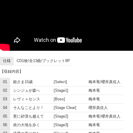
仕様
CD1枚/全13曲/ブックレット8P
【収録内容】
01
姫さま15歳
[Select]
梅本竜/櫻井真佐人
02
シンジュが森へ
[Stage1]
梅本竜
03
レヴィ＝センス
[Boss]
梅本竜
04
そんなことより！
[Stage Clear]
櫻井真佐人
05
更に砂漠も越えて
[Stage2]
梅本竜/櫻井真佐人
06
炎の大地を歩く
[Stage3]
梅本竜