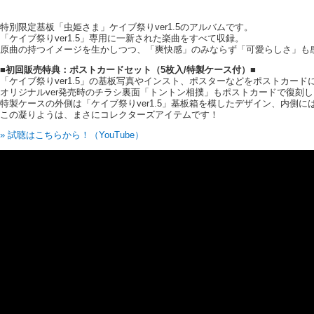
特別限定基板「虫姫さま」ケイブ祭りver1.5のアルバムです。
「ケイブ祭りver1.5」専用に一新された楽曲をすべて収録。
原曲の持つイメージを生かしつつ、「爽快感」のみならず「可愛らしさ」も
■初回販売特典：ポストカードセット（5枚入/特製ケース付）■
「ケイブ祭りver1.5」の基板写真やインスト、ポスターなどをポストカード
オリジナルver発売時のチラシ裏面「トントン相撲」もポストカードで復刻
特製ケースの外側は「ケイブ祭りver1.5」基板箱を模したデザイン、内側
この凝りようは、まさにコレクターズアイテムです！
» 試聴はこちらから！（YouTube）