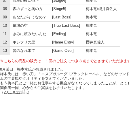
07
流星の夜に似た
[Stage4]
梅本竜
08
森のずっと奥の方
[Stage5]
梅本竜/櫻井真佐人
09
あなたがそうなの？
[Last Boss]
梅本竜
10
鎮魂の空
[True Last Boss]
梅本竜
11
きみに頼みたいんだ
[Ending]
梅本竜
12
ホシフリの里
[Name Entry]
櫻井真佐人
13
贄のなれ果て
[Game Over]
梅本竜
※こちらの商品の販売は、１回のご注文につき３点までとさせていただきま
8月某日 梅本竜氏が急逝されました。
梅本氏には「赤い刀」「エスプガルーダIIブラックレーベル」などのサウン
ムの世界観やクオリティを支えてくださいました。
もう梅本氏とご一緒にお仕事をする機会がなくなってしまったことが、とて
関係者一同、心からのご冥福をお祈りいたします。
（2011.8.22追記）