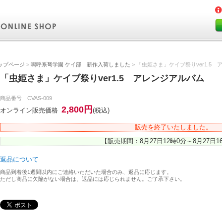
ップページ
>
嗚呼系弩学園 ケイ部 新作入荷しました
> 「虫姫さま」ケイブ祭りver1.5
「虫姫さま」ケイブ祭りver1.5 アレンジアルバム
商品番号 CVAS-009
2,800円
オンライン販売価格
(税込)
販売を終了いたしました。
【販売期間：8月27日12時0分～8月27日1
返品について
商品到着後1週間以内にご連絡いただいた場合のみ、返品に応じます。
ただし商品に欠陥がない場合は、返品には応じられません。ご了承下さい。