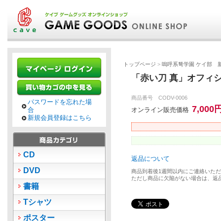
トップページ
>
嗚呼系弩学園 ケイ部 
「赤い刀 真」オフィシ
商品番号 CODV-0006
パスワードを忘れた場
7,000
合
オンライン販売価格
新規会員登録はこちら
CD
返品について
DVD
商品到着後1週間以内にご連絡いた
ただし商品に欠陥がない場合は、返
書籍
Tシャツ
ポスター