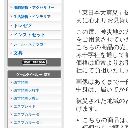
服飾雑貨・アクセサリー
「東日本大震災」
生活雑貨・インテリア
まに心よりお見舞
トレセツ
この度、被災地の
インストセット
をご用意させてい
シール・ステッカー
こちらの商品の売
文具
赤十字社を通して
価格は通常よりお
社にて負担いたし
画像はあくまで一
怒首領蜂
中身は、届いてか
怒首領蜂大往生
怒首領蜂大復活
被災された地域の
エスプレイド
げます。
エスプガルーダ
こちらの商品は
エスプガルーダII
何個でもご購入