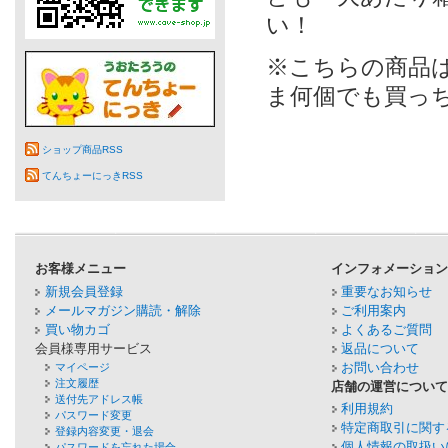
い！
※こちらの商品
ま何個でも買っ
ショップ商品RSS
てんちょーにっきRSS
お客様メニュー
インフォメーショ
新規会員登録
重要なお知らせ
メールマガジン購読・解除
ご利用案内
買い物カゴ
よくあるご質問
会員様専用サービス
返品について
お問い合わせ
マイページ
注文履歴
店舗の運営につい
送付先アドレス帳
利用規約
パスワード変更
特定商取引に関す
登録内容変更・退会
個人情報の取扱い
パスワードを忘れた場合