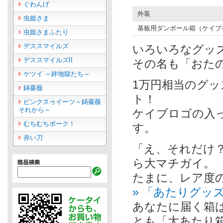
ぐわんげ
外装
虫姫さま
基板用ダンボール箱（ケイブ
虫姫さまふたり
デススマイルズ
いろいろなグッ
デススマイルズII
その名も「おた
ケツイ ～絆地獄たち～
1万円相当のグッ
鋳薔薇
ト！
ピンクスゥイーツ～鋳薔薇
それから～
ケイブロゴの入
むちむちポーク！
す。
赤い刀
「え、それだけ？
ら大マチガイ。
たまに、レア度
» 「あたりグッ
あなたに届く箱
とも「大あたり