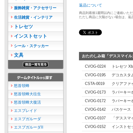
返品について
服飾雑貨・アクセサリー
商品到着後1週間以内にご連絡いた
生活雑貨・インテリア
ただし商品に欠陥がない場合は、返
トレセツ
インストセット
シール・ステッカー
文具
おたのしみ箱「デススマイルズ
CVOG-0224
トレセツ X
CVOG-0195
デコカスタム
CSTA-0019
クリアファ
怒首領蜂
CVOG-0173
ラバーキー
怒首領蜂大往生
CVOG-0172
ラバーキー
怒首領蜂大復活
CVOG-0142
パスケース「
エスプレイド
CVOG-0107
「デススマ
エスプガルーダ
CVOG-0152
インストセッ
エスプガルーダII