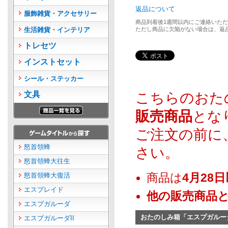
返品について
服飾雑貨・アクセサリー
商品到着後1週間以内にご連絡いた
生活雑貨・インテリア
ただし商品に欠陥がない場合は、返
トレセツ
インストセット
シール・ステッカー
文具
こちらのおた
販売商品
とな
ご注文の前に
怒首領蜂
さい。
怒首領蜂大往生
怒首領蜂大復活
商品は
4月28
エスプレイド
他の販売商品
エスプガルーダ
おたのしみ箱「エスプガルーダ
エスプガルーダII