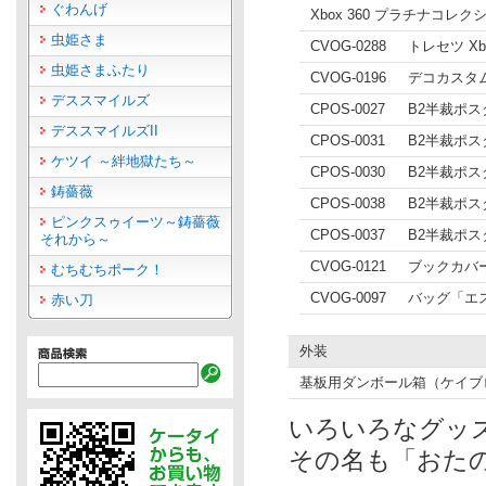
ぐわんげ
Xbox 360 プラチナコ
虫姫さま
CVOG-0288
トレセツ X
虫姫さまふたり
CVOG-0196
デコカスタム
デススマイルズ
CPOS-0027
B2半裁ポス
デススマイルズII
CPOS-0031
B2半裁ポス
ケツイ ～絆地獄たち～
CPOS-0030
B2半裁ポス
鋳薔薇
CPOS-0038
B2半裁ポ
ピンクスゥイーツ～鋳薔薇
CPOS-0037
B2半裁ポス
それから～
CVOG-0121
ブックカバー
むちむちポーク！
CVOG-0097
バッグ「エ
赤い刀
外装
基板用ダンボール箱（ケイブ
いろいろなグッ
その名も「おた