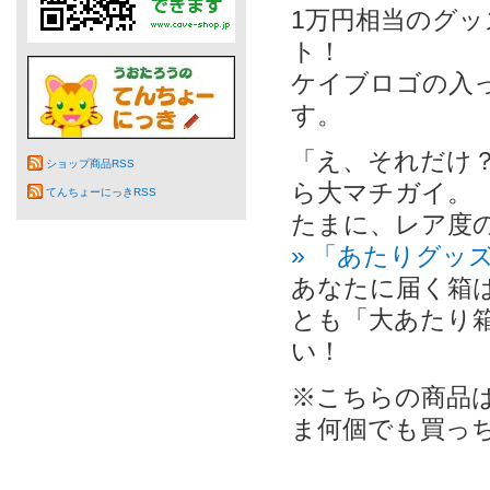
1万円相当のグッ
ト！
ケイブロゴの入
す。
「え、それだけ？
ショップ商品RSS
ら大マチガイ。
てんちょーにっきRSS
たまに、レア度
» 「あたりグッ
あなたに届く箱
とも「大あたり
い！
※こちらの商品
ま何個でも買っ