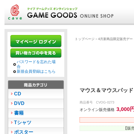
トップページ
>
4月新商品限定販売デー
パスワードを忘れた場
合
新規会員登録はこちら
マウス＆マウスパッド
CD
商品番号 CVOG-0273
DVD
3,000
オンライン販売価格
書籍
Tシャツ
【販売
ポスター