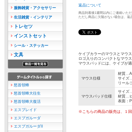
返品について
服飾雑貨・アクセサリー
商品到着後1週間以内にご連絡いた
生活雑貨・インテリア
ただし商品に欠陥がない場合は、返
トレセツ
インストセット
シール・ステッカー
ケイブカラーのマウスとマウス
文具
ロゴ入りのコンパクトなマウス
マウスパッドには、ケイブが過
材質…A
マウス仕様
サイズ…
リールコ
怒首領蜂
サイズ…
怒首領蜂大往生
マウスパッド仕様
材質…
表面：P
怒首領蜂大復活
エスプレイド
※こちらの商品の販売は、１回
エスプガルーダ
エスプガルーダII