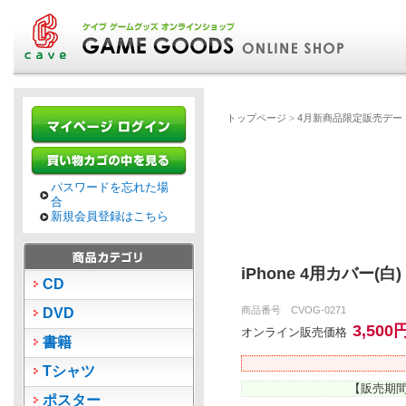
トップページ
>
4月新商品限定販売デー
パスワードを忘れた場
合
新規会員登録はこちら
iPhone 4用カバー(白
CD
商品番号 CVOG-0271
DVD
3,500
オンライン販売価格
書籍
Tシャツ
【販売期間
ポスター