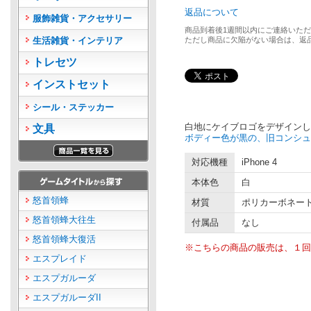
返品について
服飾雑貨・アクセサリー
商品到着後1週間以内にご連絡いた
生活雑貨・インテリア
ただし商品に欠陥がない場合は、返
トレセツ
インストセット
シール・ステッカー
白地にケイブロゴをデザインした
文具
ボディー色が黒の、旧コンシュ
対応機種
iPhone 4
本体色
白
怒首領蜂
材質
ポリカーボネー
怒首領蜂大往生
付属品
なし
怒首領蜂大復活
※こちらの商品の販売は、１回
エスプレイド
エスプガルーダ
エスプガルーダII