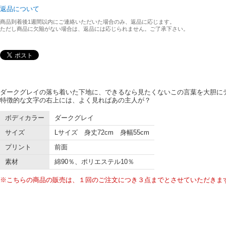
返品について
商品到着後1週間以内にご連絡いただいた場合のみ、返品に応じます。
ただし商品に欠陥がない場合は、返品には応じられません。ご了承下さい。
ダークグレイの落ち着いた下地に、できるなら見たくないこの言葉を大胆に
特徴的な文字の右上には、よく見ればあの主人が？
ボディカラー
ダークグレイ
サイズ
Lサイズ 身丈72cm 身幅55cm
プリント
前面
素材
綿90％、ポリエステル10％
※こちらの商品の販売は、１回のご注文につき３点までとさせていただきま