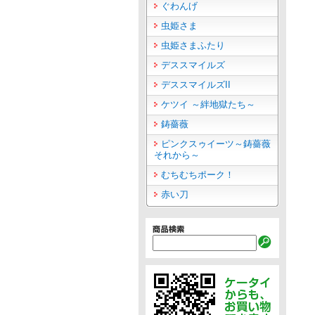
ぐわんげ
虫姫さま
虫姫さまふたり
デススマイルズ
デススマイルズII
ケツイ ～絆地獄たち～
鋳薔薇
ピンクスゥイーツ～鋳薔薇
それから～
むちむちポーク！
赤い刀