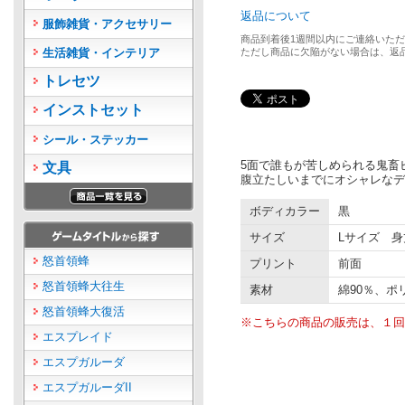
返品について
服飾雑貨・アクセサリー
商品到着後1週間以内にご連絡いた
生活雑貨・インテリア
ただし商品に欠陥がない場合は、返
トレセツ
インストセット
シール・ステッカー
5面で誰もが苦しめられる鬼畜
文具
腹立たしいまでにオシャレなデ
ボディカラー
黒
サイズ
Lサイズ 身丈
怒首領蜂
プリント
前面
怒首領蜂大往生
素材
綿90％、ポ
怒首領蜂大復活
※こちらの商品の販売は、１回
エスプレイド
エスプガルーダ
エスプガルーダII