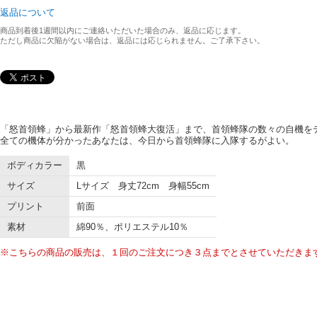
返品について
商品到着後1週間以内にご連絡いただいた場合のみ、返品に応じます。
ただし商品に欠陥がない場合は、返品には応じられません。ご了承下さい。
「怒首領蜂」から最新作「怒首領蜂大復活」まで、首領蜂隊の数々の自機を
全ての機体が分かったあなたは、今日から首領蜂隊に入隊するがよい。
ボディカラー
黒
サイズ
Lサイズ 身丈72cm 身幅55cm
プリント
前面
素材
綿90％、ポリエステル10％
※こちらの商品の販売は、１回のご注文につき３点までとさせていただきま