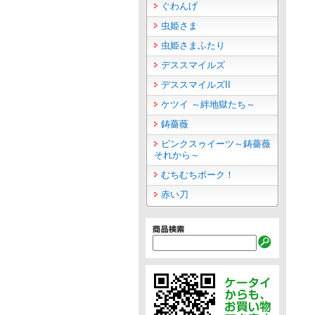
ぐわんげ
虫姫さま
虫姫さまふたり
デススマイルズ
デススマイルズII
ケツイ ～絆地獄たち～
鋳薔薇
ピンクスゥイーツ～鋳薔薇
それから～
むちむちポーク！
赤い刀